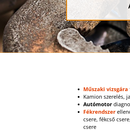
Műszaki vizsgára
Kamion szerelés, ja
Autómotor
diagnos
Fékrendszer
ellenő
csere, fékcső csere
csere