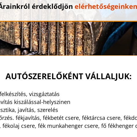
Árainkról érdeklődjön
elérhetőségeinke
AUTÓSZERELŐKÉNT VÁLLALJUK:
felkészítés, vizsgáztatás
vítás kiszálással-helyszinen
ztika, javítás, szerelés
rzés. fékjavítás, fékbetét csere, féktárcsa csere, fékd
, fékolaj csere, fék munkahenger csere, fő fékhenger c