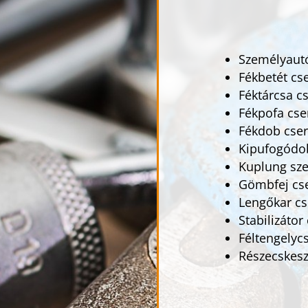
Személyautó
Fékbetét cs
Féktárcsa c
Fékpofa cse
Fékdob cse
Kipufogódo
Kuplung sze
Gömbfej cs
Lengőkar cs
Stabilizátor
Féltengelyc
Részecskeszű