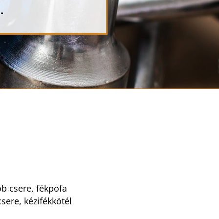
n
.
ob csere, fékpofa
sere, kézifékkötél