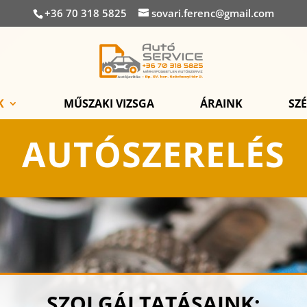
+36 70 318 5825
sovari.ferenc@gmail.com
K
MŰSZAKI VIZSGA
ÁRAINK
SZ
AUTÓSZERELÉS
SZOLGÁLTATÁSAINK: