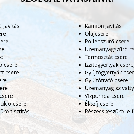
 javítás
Kamion javítás
ere
Olajcsere
sere
Pollenszűrő csere
re
Üzemanyagszűrő cs
re
Termosztát csere
b csere
Izzítógyertyák cseré
tt csere
Gyújtógyertyák cser
ere
Gyújtótrafó csere
ere
Üzemanyag szivatty
 csere
Vízpumpa csere
sukló csere
Ékszíj csere
rő tisztítás
Részecskeszűrő le-f