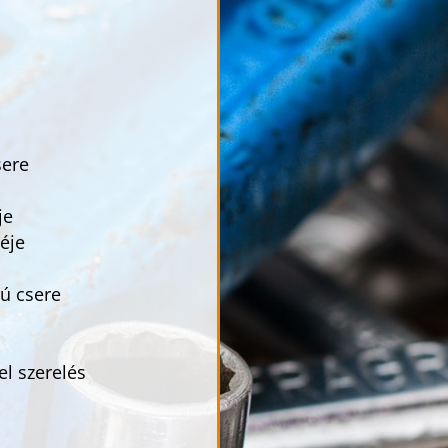
ere
je
éje
ú csere
el szerelés