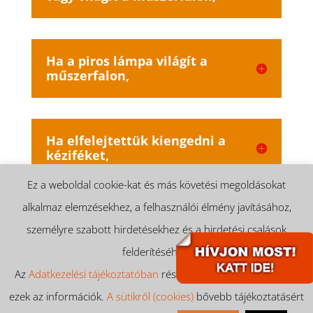
Ha a piros lámpa világít a
műszerfalon,
Ha elfelejtettük kiengedni a
kéziféket,
Ez a weboldal cookie-kat és más követési megoldásokat
alkalmaz elemzésekhez, a felhasználói élmény javításához,
személyre szabott hirdetésekhez és a hirdetési csalások
felderítéséhez.
Impresszum
Olajcsere
Az
Adatkezelési tájékoztatóban
részletesen is megtalálhatóak
Adatkezelési tájékoztató
ezek az információk.
A sütikről (cookies)
bővebb tájékoztatásért