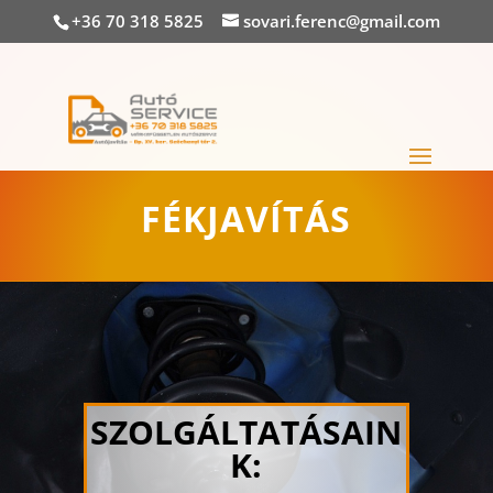
+36 70 318 5825
sovari.ferenc@gmail.com
FÉKJAVÍTÁS
SZOLGÁLTATÁSAIN
K: