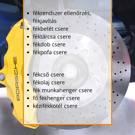
fékrendszer ellenőrzés,
fékjavítás
fékbetét csere
féktárcsa csere
fékdob csere
fékpofa csere
fékcső csere
fékolaj csere
fék munkahenger csere
fő fékhenger csere
kézifékkötél csere