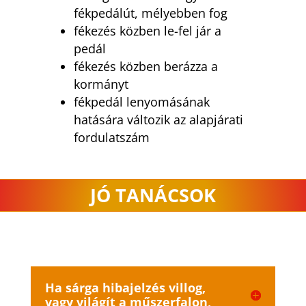
fékpedálút, mélyebben fog
fékezés közben le-fel jár a
pedál
fékezés közben berázza a
kormányt
fékpedál lenyomásának
hatására változik az alapjárati
fordulatszám
JÓ TANÁCSOK
Ha sárga hibajelzés villog,
vagy világít a műszerfalon,