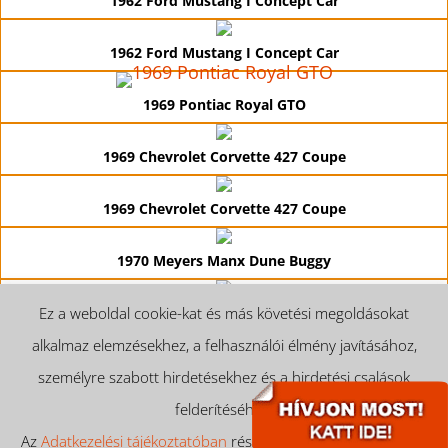
1962 Ford Mustang I Concept Car
1962 Ford Mustang I Concept Car
1969 Pontiac Royal GTO
1969 Chevrolet Corvette 427 Coupe
1969 Chevrolet Corvette 427 Coupe
1970 Meyers Manx Dune Buggy
1974 Chevrolet Corvette Coupe
Ez a weboldal cookie-kat és más követési megoldásokat
alkalmaz elemzésekhez, a felhasználói élmény javításához,
1974 Chevrolet Corvette Coupe
személyre szabott hirdetésekhez és a hirdetési csalások
felderítéséhez.
Impresszum
Olajcsere
Az
Adatkezelési tájékoztatóban
részletesen is megtalálhatóak
Adatkezelési tájékoztató