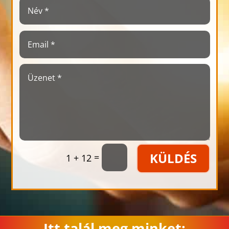
KÜLDÉS
=
1 + 12
Itt talál meg minket: